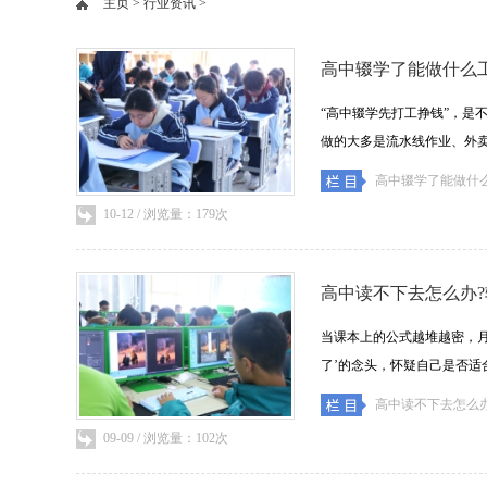
主页 >
行业资讯 >
高中辍学了能做什么
“高中辍学先打工挣钱”，是
做的大多是流水线作业、外卖配
高中辍学了能做什么
10-12 / 浏览量：179次
高中读不下去怎么办?
当课本上的公式越堆越密，
了’的念头，怀疑自己是否适合
高中读不下去怎么办
09-09 / 浏览量：102次