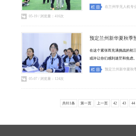
机遇，在......【详情】
在兰州学无人机专业
05-19 / 浏览量：416次
预定兰州新华夏秋季
在这个紧张而充满挑战的初
或许让你们感到迷茫和焦虑。
【详情】
预定兰州新华夏秋季
05-07 / 浏览量：124次
共811条
第一页
上一页
42
43
44