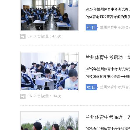
2026 年兰州体育中考测试将于
的体育老师和普高老师的资质一
兰州体育中考,综合
05-13 / 浏览量：476次
兰州体育中考启动，
吗？
2026 年兰州体育中考测试将于
的校园体育设施和普高一样吗？
兰州体育中考,综合
05-12 / 浏览量：164次
兰州体育中考临近，
2026 年兰州体育中考测试将于