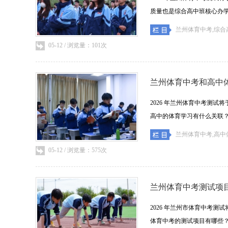
质量也是综合高中班核心办学实
兰州体育中考,综合
05-12 / 浏览量：101次
兰州体育中考和高中
2026 年兰州体育中考测试将于
高中的体育学习有什么关联？现
兰州体育中考,高中
05-12 / 浏览量：575次
兰州体育中考测试项
2026 年兰州市体育中考测试将
体育中考的测试项目有哪些？评